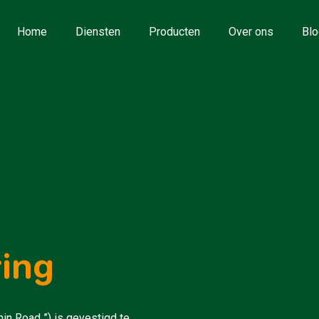
Home
Diensten
Producten
Over ons
Blo
ring
in Road ”) is gevestigd te