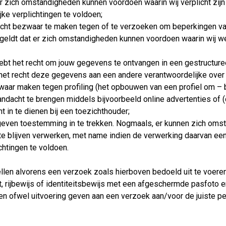
r zich omstandigheden kunnen voordoen waarin wij verplicht zi
jke verplichtingen te voldoen;
 recht bezwaar te maken tegen of te verzoeken om beperkingen v
eldt dat er zich omstandigheden kunnen voordoen waarin wij wet
 hebt het recht om jouw gegevens te ontvangen in een gestructur
j het recht deze gegevens aan een andere verantwoordelijke over 
zwaar maken tegen profiling (het opbouwen van een profiel om – 
ndacht te brengen middels bijvoorbeeld online advertenties of (d
ht in te dienen bij een toezichthouder;
egeven toestemming in te trekken. Nogmaals, er kunnen zich oms
e blijven verwerken, met name indien de verwerking daarvan een
ichtingen te voldoen.
len alvorens een verzoek zoals hierboven bedoeld uit te voeren
t, rijbewijs of identiteitsbewijs met een afgeschermde pasfoto
n ofwel uitvoering geven aan een verzoek aan/voor de juiste p