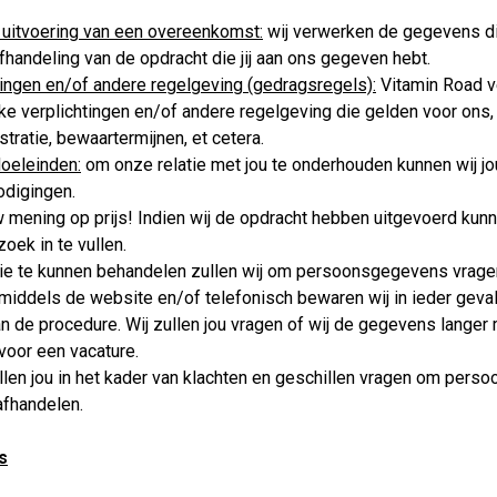
 uitvoering van een overeenkomst:
wij verwerken de gegevens di
afhandeling van de opdracht die jij aan ons gegeven hebt.
tingen en/of andere regelgeving (gedragsregels):
Vitamin Road 
ke verplichtingen en/of andere regelgeving die gelden voor ons,
tratie, bewaartermijnen, et cetera.
oeleinden:
om onze relatie met jou te onderhouden kunnen wij j
nodigingen.
w mening op prijs! Indien wij de opdracht hebben uitgevoerd kunn
ek in te vullen.
tie te kunnen behandelen zullen wij om persoonsgegevens vragen
l, middels de website en/of telefonisch bewaren wij in ieder geva
an de procedure. Wij zullen jou vragen of wij de gegevens lange
voor een vacature.
llen jou in het kader van klachten en geschillen vragen om pers
afhandelen.
s