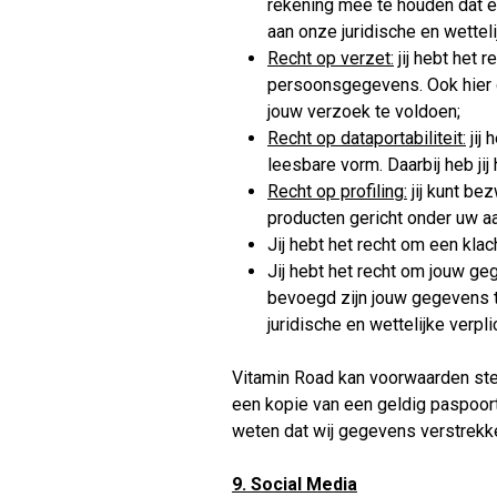
rekening mee te houden dat e
aan onze juridische en wetteli
Recht op verzet:
jij hebt het
persoonsgegevens. Ook hier g
jouw verzoek te voldoen;
Recht op dataportabiliteit:
jij
leesbare vorm. Daarbij heb ji
Recht op profiling:
jij kunt be
producten gericht onder uw aa
Jij hebt het recht om een klac
Jij hebt het recht om jouw g
bevoegd zijn jouw gegevens t
juridische en wettelijke verpl
Vitamin Road kan voorwaarden stel
een kopie van een geldig paspoor
weten dat wij gegevens verstrekke
9. Social Media