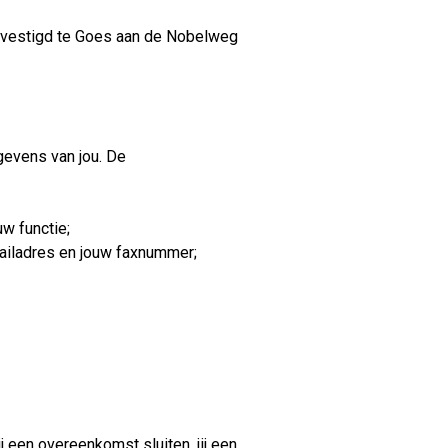
gevestigd te Goes aan de Nobelweg
gevens van jou. De
uw functie;
ailadres en jouw faxnummer;
 een overeenkomst sluiten, jij een