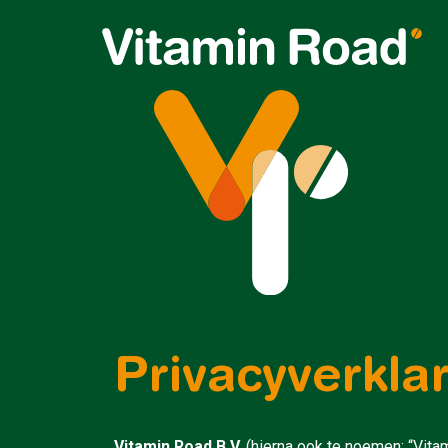
Privacyverkla
Vitamin Road B.V.
(hierna ook te noemen: “Vitam