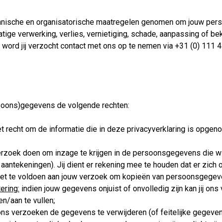
hnische en organisatorische maatregelen genomen om jouw per
ige verwerking, verlies, vernietiging, schade, aanpassing of bek
, word jij verzocht contact met ons op te nemen via +31 (0) 111
ersoons)gegevens de volgende rechten:
het recht om de informatie die in deze privacyverklaring is opge
verzoek doen om inzage te krijgen in de persoonsgegevens die w
e aantekeningen). Jij dient er rekening mee te houden dat er zi
niet te voldoen aan jouw verzoek om kopieën van persoonsgegev
ering:
indien jouw gegevens onjuist of onvolledig zijn kan jij o
en/aan te vullen;
 ons verzoeken de gegevens te verwijderen (of feitelijke gegevens