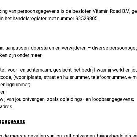
king van persoonsgegevens is de besloten Vitamin Road B.V., 
 in het handelsregister met nummer 93529805.
an, aanpassen, doorsturen en verwijderen – diverse persoonsge
en zijn onder meer:
, voor- en achternaam, geslacht, het bedrijf waar jij werkt en jo
code, (woon)plaats, straat en huisnummer, telefoonnummer, e-m
ekeningnummer;
er;
 wij van jou ontvangen, zoals opleidings- en loopbaangegevens;
adres.
nsgegevens
 de meeste gevallen van jou zelf ontvangen, bijvoorbeeld als wij