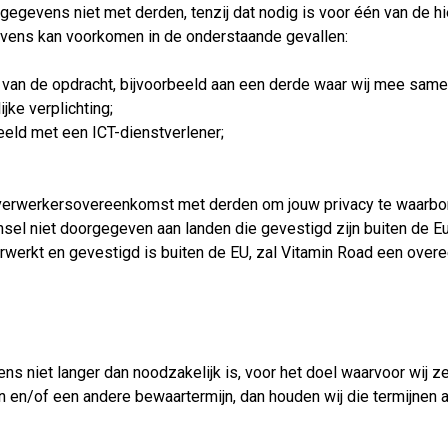
egevens niet met derden, tenzij dat nodig is voor één van de h
vens kan voorkomen in de onderstaande gevallen:
ng van de opdracht, bijvoorbeeld aan een derde waar wij mee sam
jke verplichting;
beeld met een ICT-dienstverlener;
en verwerkersovereenkomst met derden om jouw privacy te waar
sel niet doorgegeven aan landen die gevestigd zijn buiten de E
erkt en gevestigd is buiten de EU, zal Vitamin Road een overe
s niet langer dan noodzakelijk is, voor het doel waarvoor wij z
n en/of een andere bewaartermijn, dan houden wij die termijnen a